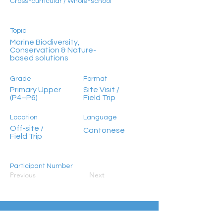
Cross-curricular / Whole-school
Topic
Marine Biodiversity,
Conservation & Nature-
based solutions
Grade
Format
Primary Upper
Site Visit /
(P4–P6)
Field Trip
Location
Language
Off-site /
Cantonese
Field Trip
Participant Number
Previous
Next
<30