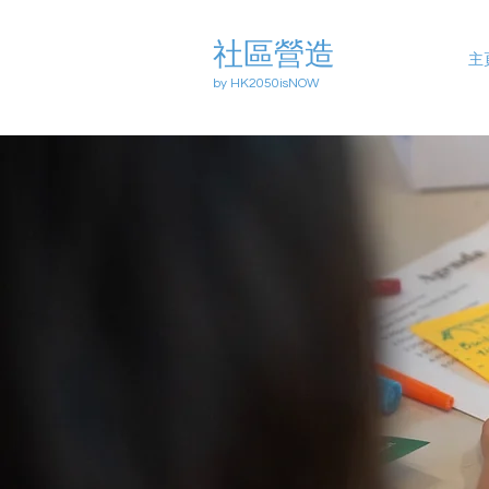
社區營造
主
by HK2050isNOW