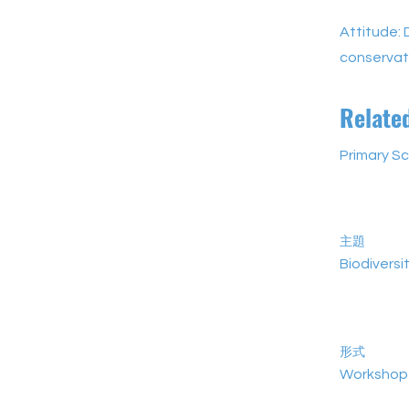
Attitude: 
conservat
Relate
Primary Sc
主題
Biodiversi
形式
Workshop