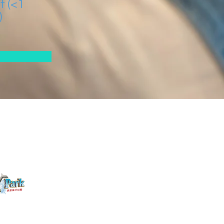
t (<1
)