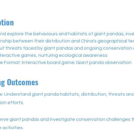
ption
d explore the behaviours and habitats of giant pandas, inve
onship between their distribution and China's geographical f
ut threats faced by giant pandas and ongoing conservation e
nteractive games, nurturing ecological awareness
 Format: Interactive board game; Giant panda observation
ng Outcomes
: Understand giant panda habitats, distribution, threats an
on efforts.
serve giant pandas and investigate conservation challenges 
 activities.