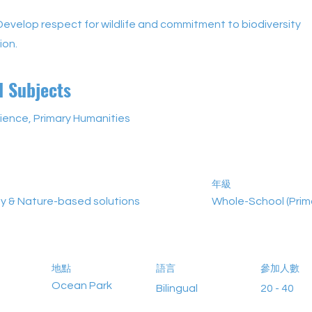
Develop respect for wildlife and commitment to biodiversity
ion.
d Subjects
ience, Primary Humanities
年級
ty & Nature-based solutions
Whole-School (Prim
地點
語言
參加人數
Ocean Park
Bilingual
20 - 40