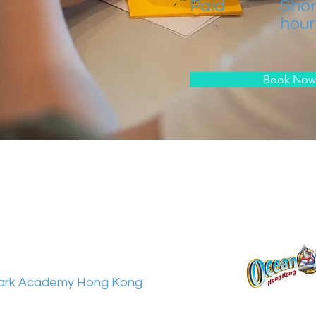
Paid
Shor
hour
Book Now
ark Academy Hong Kong