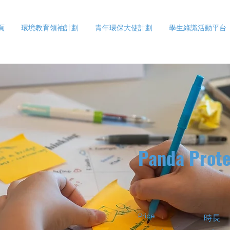
頁
環境教育領袖計劃
青年環保大使計劃
學生綠識活動平台
Panda Prote
Price
時長