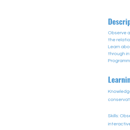
Descri
Observe an
the relati
Learn abo
through i
Programme
Learni
Knowledge
conservati
Skills: Ob
interactive