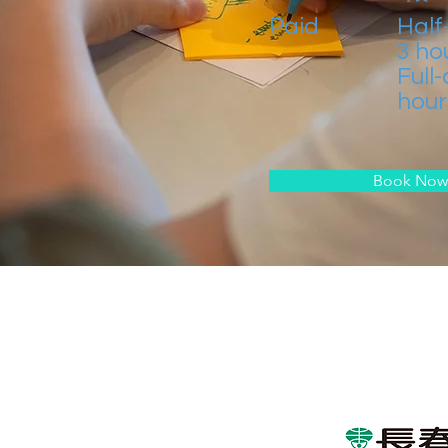
Paid
Half
3 hou
Full
hour
Book Now