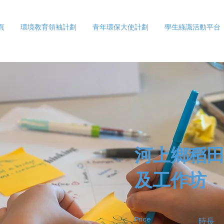
頁
環境教育領袖計劃
青年環保大使計劃
學生綠識活動平台
河上鄉稻
及工作坊
Price
時長