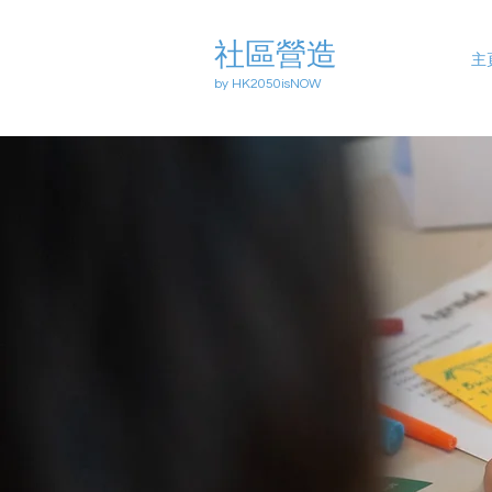
社區營造
主
by HK2050isNOW