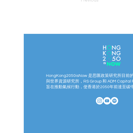
HongKong2050isNow 是思匯政策研究所目前
與世界資源研究所，RS Group 和 ADM Capital 
旨在推動氣候行動，使香港於2050年前達至碳