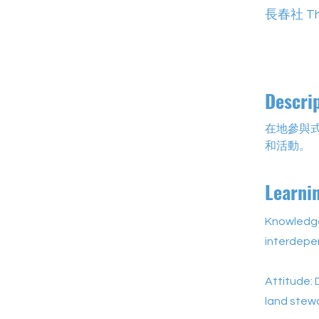
長春社 The
Descri
在地參與
和活動。
Learni
Knowledge
interdepe
Attitude: 
land stew