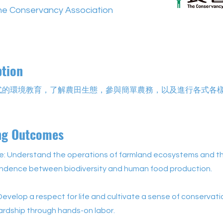
 Conservancy Association
ption
式的環境教育，了解農田生態，參與簡單農務，以及進行各式各
ng Outcomes
: Understand the operations of farmland ecosystems and t
ndence between biodiversity and human food production.
Develop a respect for life and cultivate a sense of conservat
ardship through hands-on labor.