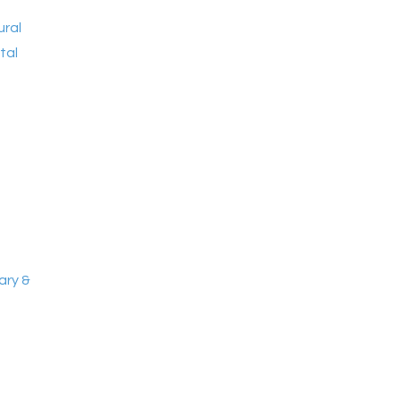
ural
tal
ary &