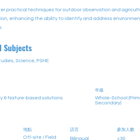
ster practical techniques for outdoor observation and agricult
ion, enhancing the ability to identify and address environmen
s.
d Subjects
tudies, Science, PSHE
年級
ty & Nature-based solutions
Whole-School (Prim
Secondary)
地點
語言
參加人數
Off-site / Field
Bilingual
<30