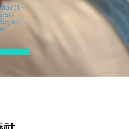
-day (1–
rs) /
-day (>3
s)