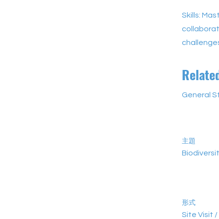
Skills: Ma
collaborat
challenge
Relate
General S
主題
Biodiversi
形式
Site Visit /