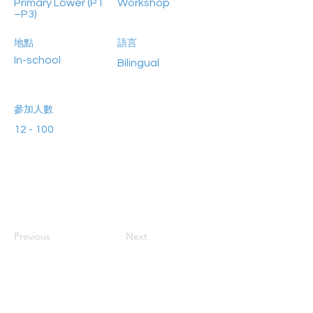
Primary Lower (P1
Workshop
–P3)
地點
語言
In-school
Bilingual
參加人數
12 - 100
Previous
Next