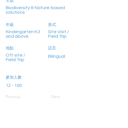
主題
Biodiversity & Nature-based
solutions
年級
形式
Kindergarten K3
Site Visit /
and above
Field Trip
地點
語言
Off-site /
Bilingual
Field Trip
參加人數
12 - 100
Previous
Next