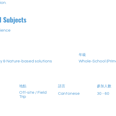
ion.
d Subjects
cience
年級
ty & Nature-based solutions
Whole-School (Prim
地點
語言
參加人數
Off-site / Field
Cantonese
30 - 60
Trip