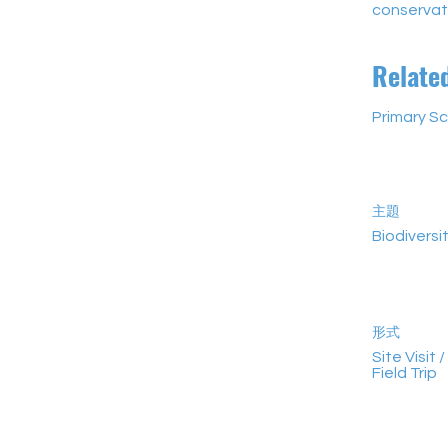
conservat
Relate
Primary S
主題
Biodiversi
形式
Site Visit /
Field Trip