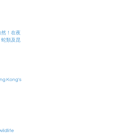
自然！在夜
、蛇類及昆
ng Kong's
ildlife