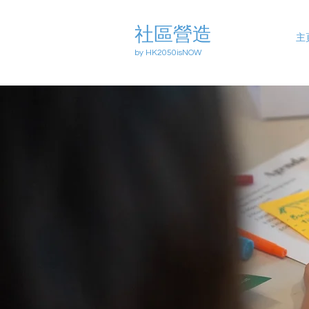
社區營造
主
by HK2050isNOW