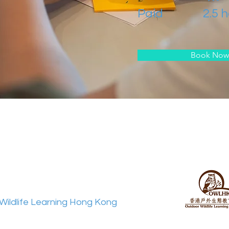
Paid
2.5 
Book Now
Wildlife Learning Hong Kong