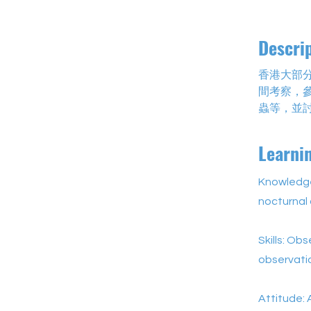
Descri
香港大部
間考察，
蟲等，並
Learni
Knowledge
nocturnal 
Skills: Ob
observati
Attitude: 