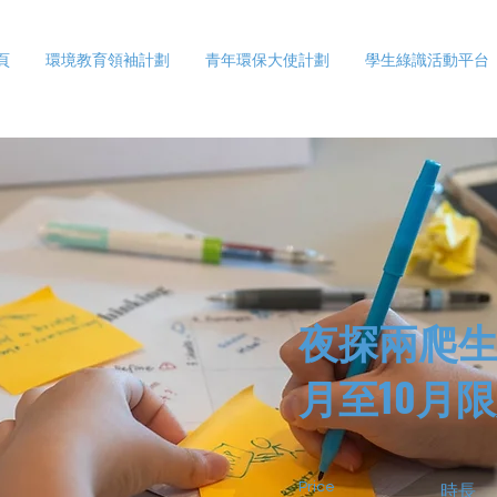
頁
環境教育領袖計劃
青年環保大使計劃
學生綠識活動平台
夜探兩爬生
月至10月
Price
時長