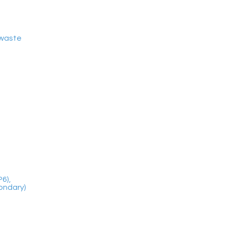
 waste
6),
ondary)