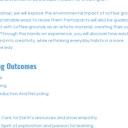
rkshop, we will explore the environmental impact of coffee gr
stainable ways to reuse them. Participants will also be guided
 with coffee grounds as an artistic material, creating their 
 Through this hands‑on experience, you will discover how was
d into creativity, while rethinking everyday habits in a more 
le way.
ng Outcomes
e:
ving
eduction And Recycling
: Care for Earth's resources and show empathy
: Spirit of exploration and passion for learning