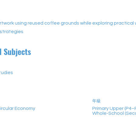
rtwork using reused coffee grounds while exploring practical
 strategies
d Subjects
tudies
年級
ircular Economy
Primary Upper (P4–P
Whole-School (Sec