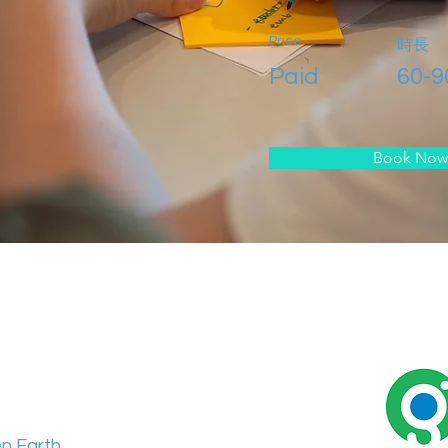
Price
時長
Paid
60-9
Book Now
n Earth