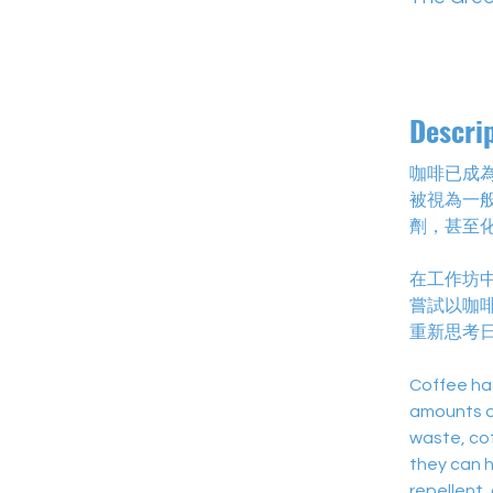
Descri
咖啡已成
被視為一
劑，甚至
在工作坊
嘗試以咖
重新思考
Coffee has
amounts o
waste, co
they can h
repellent,