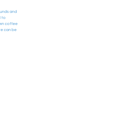
ounds and 
 to 
own coffee 
te can be 