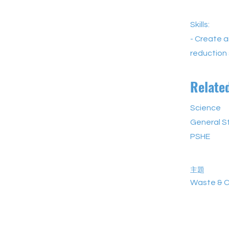
Skills:
- Create a
reduction
Relate
Science
General S
PSHE
主題
Waste & C