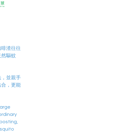
咖啡渣往往
天然驅蚊
法，並親手
結合，更能
arge 
rdinary 
posting, 
squito 