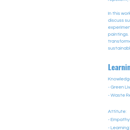
In this wo
discuss su
experiment
paintings.
transforme
sustainab
Learni
Knowledg
- Green Li
- Waste R
Attitute:
- Empathy
- Learning