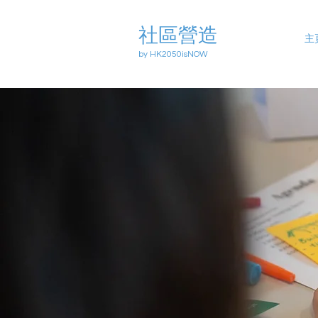
社區營造
主
by HK2050isNOW