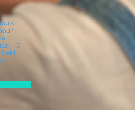
hours
-hour
or
ion + 2-
 field
y)