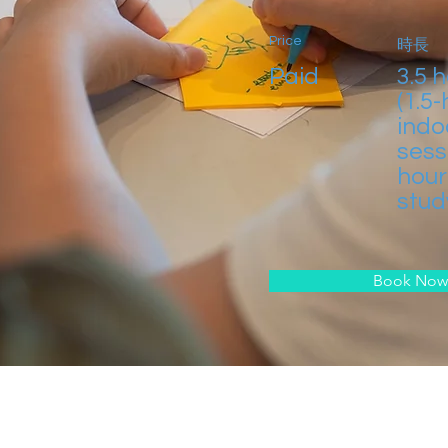
Price
時長
Paid
3.5 
(1.5
indo
sess
hour
stud
Book Now