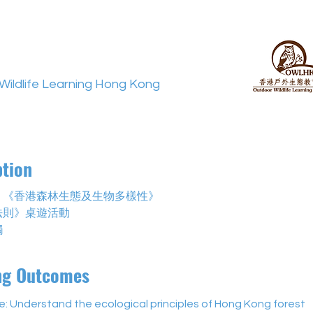
Wildlife Learning Hong Kong
ption
：《香港森林生態及生物多樣性》
法則》桌遊活動
觸
ng Outcomes
: Understand the ecological principles of Hong Kong forest