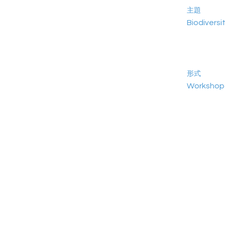
主題
Biodiversi
形式
Workshop