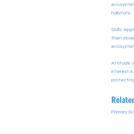
ecosystems
habitats.
Skills: Ap
then obser
ecosystems
Attitude:
interest i
protecting
Relate
Primary S