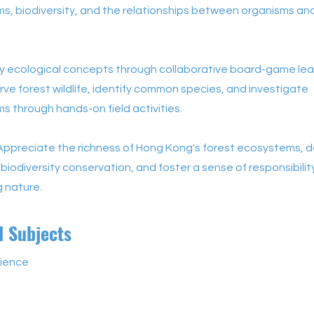
, biodiversity, and the relationships between organisms and
ply ecological concepts through collaborative board-game lea
ve forest wildlife, identify common species, and investigate
 through hands-on field activities.
 Appreciate the richness of Hong Kong's forest ecosystems, 
n biodiversity conservation, and foster a sense of responsibilit
 nature.
d Subjects
cience