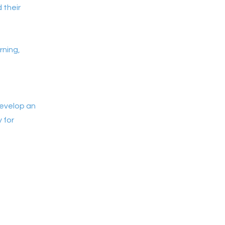
 their
rning,
develop an
y for