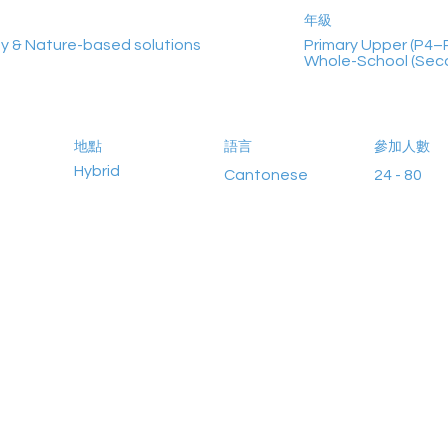
年級
ty & Nature-based solutions
Primary Upper (P4–P
Whole-School (Sec
地點
語言
參加人數
Hybrid
Cantonese
24 - 80