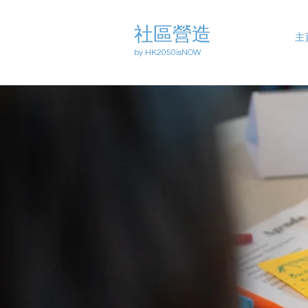
社區營造
主
by HK2050isNOW