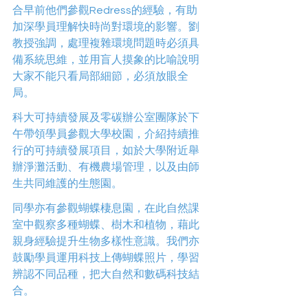
合早前他們參觀Redress的經驗，有助
加深學員理解快時尚對環境的影響。劉
教授強調，處理複雜環境問題時必須具
備系統思維，並用盲人摸象的比喻說明
大家不能只看局部細節，必須放眼全
局。 
科大可持續發展及零碳辦公室團隊於下
午帶領學員參觀大學校園，介紹持續推
行的可持續發展項目，如於大學附近舉
辦淨灘活動、有機農場管理，以及由師
生共同維護的生態園。 
同學亦有參觀蝴蝶棲息園，在此自然課
室中觀察多種蝴蝶、樹木和植物，藉此
親身經驗提升生物多樣性意識。我們亦
鼓勵學員運用科技上傳蝴蝶照片，學習
辨認不同品種，把大自然和數碼科技結
合。 