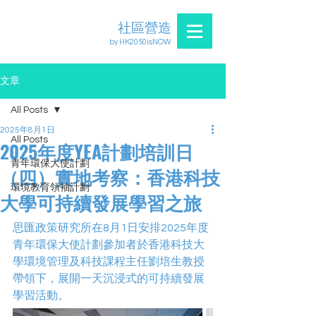
社區營造
by HK2050isNOW
文章
All Posts
2025年8月1日
All Posts
2025年度YEA計劃培訓日
青年環保大使計劃
（四）實地考察：香港科技
環境教育領袖計劃
大學可持續發展學習之旅
思匯政策研究所在8月1日安排2025年度
青年環保大使計劃參加者於香港科技大
學環境管理及科技課程主任劉培生教授
帶領下，展開一天沉浸式的可持續發展
學習活動。 