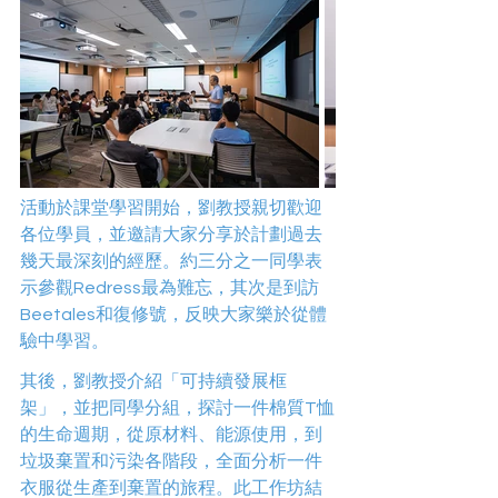
活動於課堂學習開始，劉教授親切歡迎
各位學員，並邀請大家分享於計劃過去
幾天最深刻的經歷。約三分之一同學表
示參觀Redress最為難忘，其次是到訪
Beetales和復修號，反映大家樂於從體
驗中學習。 
其後，劉教授介紹「可持續發展框
架」，並把同學分組，探討一件棉質T恤
的生命週期，從原材料、能源使用，到
垃圾棄置和污染各階段，全面分析一件
衣服從生產到棄置的旅程。此工作坊結