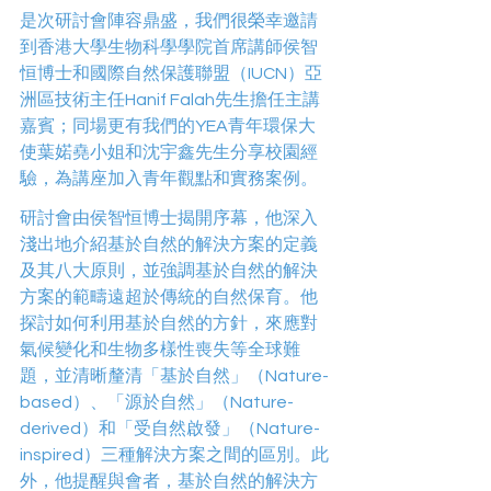
是次研討會陣容鼎盛，我們很榮幸邀請
到香港大學生物科學學院首席講師侯智
恒博士和國際自然保護聯盟（IUCN）亞
洲區技術主任Hanif Falah先生擔任主講
嘉賓；同場更有我們的YEA青年環保大
使葉婼堯小姐和沈宇鑫先生分享校園經
驗，為講座加入青年觀點和實務案例。 
研討會由侯智恒博士揭開序幕，他深入
淺出地介紹基於自然的解決方案的定義
及其八大原則，並強調基於自然的解決
方案的範疇遠超於傳統的自然保育。他
探討如何利用基於自然的方針，來應對
氣候變化和生物多樣性喪失等全球難
題，並清晰釐清「基於自然」（Nature-
based）、「源於自然」（Nature-
derived）和「受自然啟發」（Nature-
inspired）三種解決方案之間的區別。此
外，他提醒與會者，基於自然的解決方