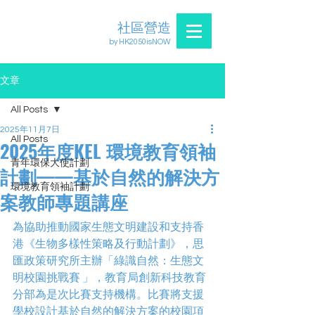
社區營造
by HK2050isNOW
文章
All Posts
2025年11月7日
All Posts
2025年度KEL 環境教育領袖
青年環保大使計劃
計劃——基於自然的解決方
環境教育領袖計劃
案教師專題講座
為協助推動國家生態文明建設和支持香
港《生物多樣性策略及行動計劃》，思
匯政策研究所主辦「綠識自然：生態文
明校園挑戰賽 」，教育局創新科技教育
分部為是次比賽支持機構。比賽將支援
學校設計基於自然的解決方案的校園項