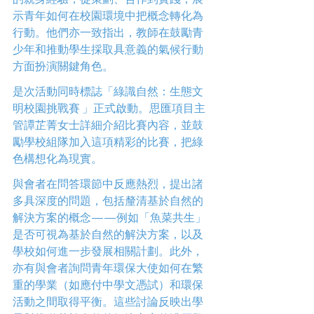
示青年如何在校園環境中把概念轉化為
行動。他們亦一致指出，教師在鼓勵青
少年和推動學生採取具意義的氣候行動
方面扮演關鍵角色。 
是次活動同時標誌「綠識自然：生態文
明校園挑戰賽 」正式啟動。思匯項目主
管譚芷菁女士詳細介紹比賽內容，並鼓
勵學校組隊加入這項精彩的比賽，把綠
色構想化為現實。 
與會者在問答環節中反應熱烈，提出諸
多具深度的問題，包括釐清基於自然的
解決方案的概念——例如「魚菜共生」
是否可視為基於自然的解決方案，以及
學校如何進一步發展相關計劃。此外，
亦有與會者詢問青年環保大使如何在繁
重的學業（如應付中學文憑試）和環保
活動之間取得平衡。這些討論反映出學