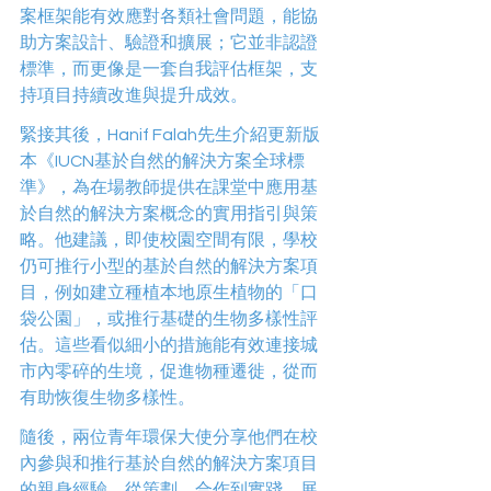
案框架能有效應對各類社會問題，能協
助方案設計、驗證和擴展；它並非認證
標準，而更像是一套自我評估框架，支
持項目持續改進與提升成效。 
緊接其後，Hanif Falah先生介紹更新版
本《IUCN基於自然的解決方案全球標
準》，為在場教師提供在課堂中應用基
於自然的解決方案概念的實用指引與策
略。他建議，即使校園空間有限，學校
仍可推行小型的基於自然的解決方案項
目，例如建立種植本地原生植物的「口
袋公園」，或推行基礎的生物多樣性評
估。這些看似細小的措施能有效連接城
市內零碎的生境，促進物種遷徙，從而
有助恢復生物多樣性。 
隨後，兩位青年環保大使分享他們在校
內參與和推行基於自然的解決方案項目
的親身經驗，從策劃、合作到實踐，展