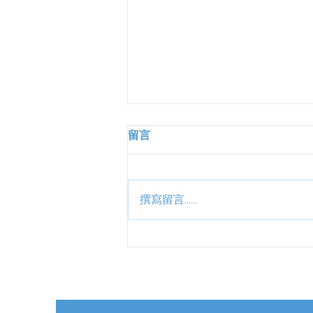
留言
撰寫留言......
2024年度KEL環境教育領袖計
劃——可持續消費網上研討會