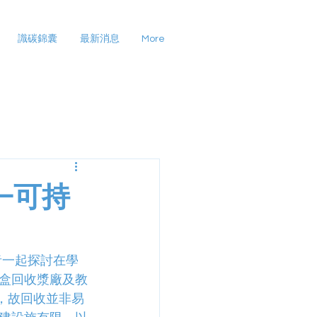
識碳錦囊
最新消息
More
——可持
者一起探討在學
盒回收漿廠及教
等，故回收並非易