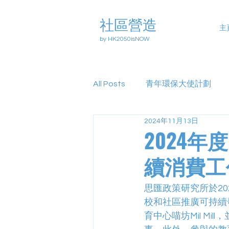
社區營造
主
by HK2050isNOW
All Posts
青年環保大使計劃
2024年11月13日
2024年
續消費工
思匯政策研究所於20
校和社區推廣可持續
育中心喵坊Mil M