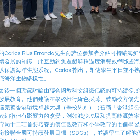
arlos Rius Errando先生向諸位參加者介紹可持續
續發展的知識。此互動釣魚遊戲解釋過度消費威脅哪些海
保護海洋生態系統。Carlos 指出，即使學生平日並不
識海洋生物多樣性。
最後一個環節討論由聯合國教科文組織倡議的可持續發展
發展教育。他們建議在學校推行綠色採購、鼓勵校方優先
議完善香港環境卓越大奬（學校界別）（舊稱「香港綠色
較細微但有影響力的改變，例如減少垃圾和提高能源效率
育局十二項首要培養的價值觀教育和小學教育的七個學習
銜接聯合國可持續發展目標（SDGs），並讓學生了解他