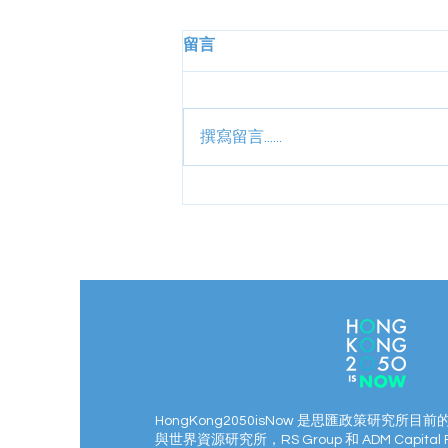
留言
撰寫留言......
2024年度KEL環境教育領袖計
劃——減碳網上研討會
HongKong2050isNow 是思匯政策研究所目前
與世界資源研究所，RS Group 和 ADM Capital 