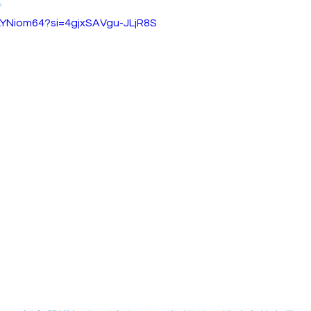
。
LYNiom64?si=4gjxSAVgu-JLjR8S