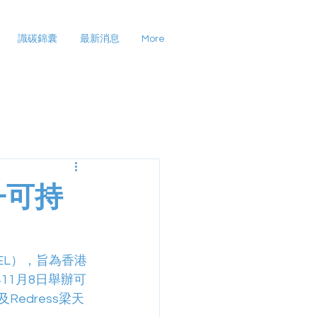
識碳錦囊
最新消息
More
—可持
（KEL），旨為香港
11月8日舉辦可
edress梁天