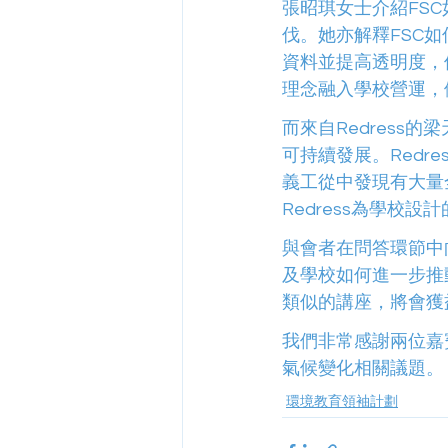
張昭琪女士介紹FS
伐。她亦解釋FSC
資料並提高透明度，
理念融入學校營運，
而來自Redres
可持續發展。Red
義工從中發現有大量
Redress為學校
與會者在問答環節中
及學校如何進一步推
類似的講座，將會獲
我們非常感謝兩位嘉
氣候變化相關議題。
環境教育領袖計劃