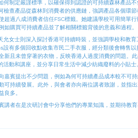
C如何制定嚴謹標準，以確保得到認證的可持續森林產品不
如何檢查產品從森林到消費者的供應鏈，強調產品各個環節
使超過八成消費者信任FSC標籤。她建議學校可用簡單行
例如購買可持續產品並了解相關標籤背後的意義和過程。
s的梁天允女士則深入探討香港可持續時裝，並強調學校和教
ress設有多個回收點收集市民二手衣服，經分類後會轉售
全新且未曾穿著的衣物，反映香港人過度消費的問題。此
設計的活動和講座，並分享日常生活中減少紡織廢料的小貼士
向嘉賓提出不少問題，例如為何可持續產品成本較不可持
動可持續發展。此外，與會者亦向兩位講者致謝，並指出
益良多。
賓講者在是次研討會中分享他們的專業知識，並期待教育